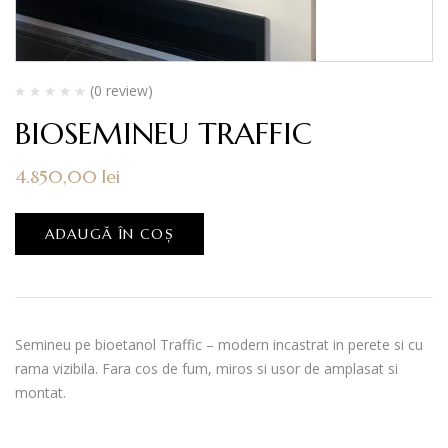
(0 review)
BIOSEMINEU TRAFFIC
4.850,00
lei
ADAUGĂ ÎN COȘ
Semineu pe bioetanol Traffic – modern incastrat in perete si cu
rama vizibila. Fara cos de fum, miros si usor de amplasat si
montat.