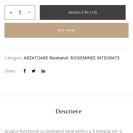
Cantitate
ADAUGĂ ÎN COȘ
Arzator
bioetanol
120
BUY NOW
Categorii:
ARZATOARE Bioetanol
,
BIOSEMINEE INTEGRATE
Share :
Descriere
Arzator functional cu bioetanol ideal pentru a fi integrat intr-o