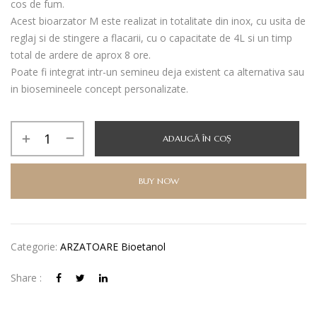
cos de fum.
Acest bioarzator M este realizat in totalitate din inox, cu usita de
reglaj si de stingere a flacarii, cu o capacitate de 4L si un timp
total de ardere de aprox 8 ore.
Poate fi integrat intr-un semineu deja existent ca alternativa sau
in biosemineele concept personalizate.
Cantitate
ADAUGĂ ÎN COȘ
BIOARZATOR
M
BUY NOW
Categorie:
ARZATOARE Bioetanol
Share :