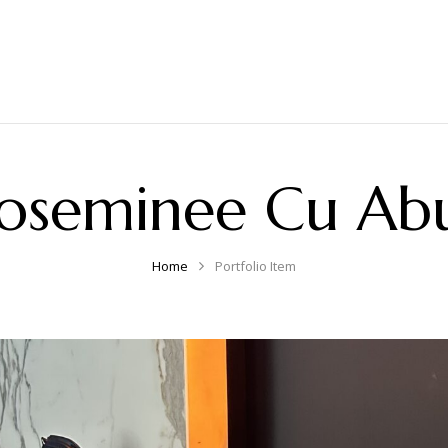
ioseminee Cu Abu
Home
Portfolio Item