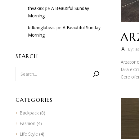
thvak88
pe
A Beautiful Sunday
Morning
bdbanglabeat
pe
A Beautiful Sunday
AR
Morning
By:
a
SEARCH
Arzator c
fara extr
Cere of
CATEGORIES
Backpack
(8)
Fashion
(4)
Life Style
(4)