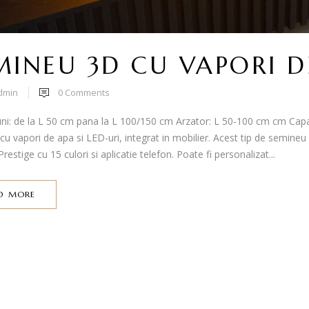
MINEU 3D CU VAPORI D
dmin
0
Comments
ni: de la L 50 cm pana la L 100/150 cm Arzator: L 50-100 cm cm Capa
u vapori de apa si LED-uri, integrat in mobilier. Acest tip de semin
restige cu 15 culori si aplicatie telefon. Poate fi personalizat...
D MORE