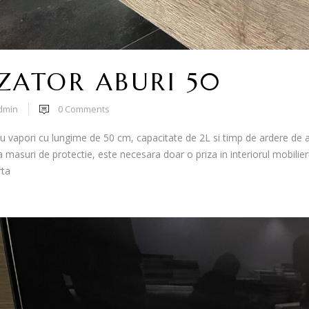
ZATOR ABURI 50
dmin
0
Comments
u vapori cu lungime de 50 cm, capacitate de 2L si timp de ardere de a
a masuri de protectie, este necesara doar o priza in interiorul mobili
erta