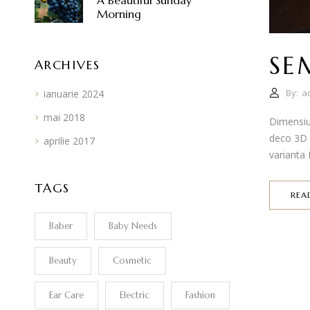
A Beautiful Sunday
Morning
SE
ARCHIVES
By:
a
ianuarie 2024
mai 2018
Dimensiu
deco 3D c
aprilie 2017
varianta P
TAGS
REA
Baber
Baby Needs
Beauty
Cosmetic
Ear Care
Electric
Fashion