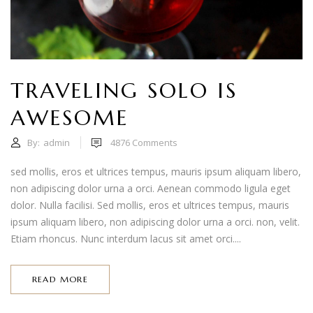
TRAVELING SOLO IS
AWESOME
By:
admin
4876
Comments
sed mollis, eros et ultrices tempus, mauris ipsum aliquam libero,
non adipiscing dolor urna a orci. Aenean commodo ligula eget
dolor. Nulla facilisi. Sed mollis, eros et ultrices tempus, mauris
ipsum aliquam libero, non adipiscing dolor urna a orci. non, velit.
Etiam rhoncus. Nunc interdum lacus sit amet orci....
READ MORE