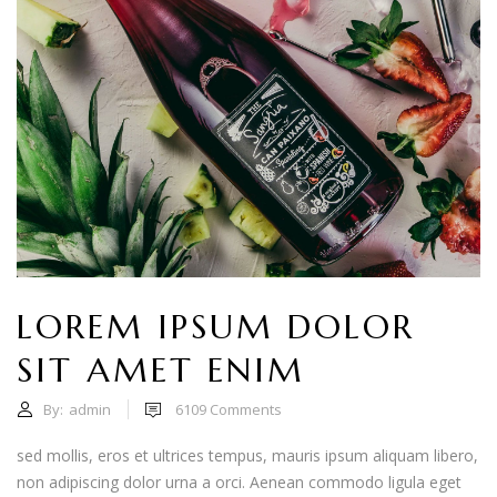
LOREM IPSUM DOLOR
SIT AMET ENIM
By:
admin
6109
Comments
sed mollis, eros et ultrices tempus, mauris ipsum aliquam libero,
non adipiscing dolor urna a orci. Aenean commodo ligula eget