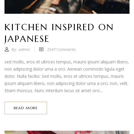
KITCHEN INSPIRED ON
JAPANESE
By:
admin
2547
Comments
sed mollis, eros et ultrices tempus, mauris ipsum aliquam libero,
non adipiscing dolor urna a orci. Aenean commodo ligula eget
dolor. Nulla facilisi. Sed mollis, eros et ultrices tempus, mauris
ipsum aliquam libero, non adipiscing dolor urna a orci. non, velit.
Etiam rhoncus. Nunc interdum lacus sit amet orci....
READ MORE