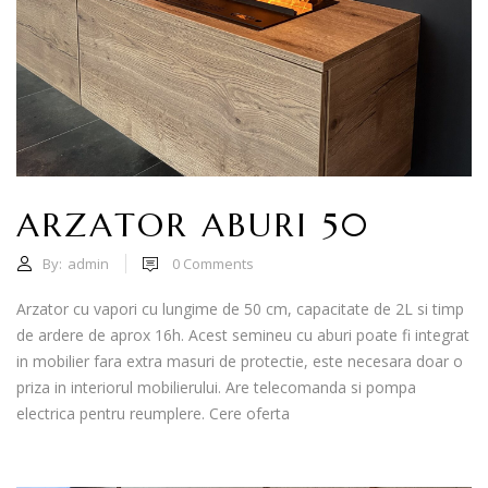
ARZATOR ABURI 50
By:
admin
0
Comments
Arzator cu vapori cu lungime de 50 cm, capacitate de 2L si timp
de ardere de aprox 16h. Acest semineu cu aburi poate fi integrat
in mobilier fara extra masuri de protectie, este necesara doar o
priza in interiorul mobilierului. Are telecomanda si pompa
electrica pentru reumplere. Cere oferta