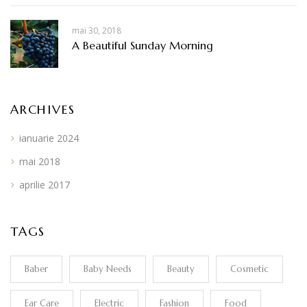
mai 30, 2018
A Beautiful Sunday Morning
ARCHIVES
ianuarie 2024
mai 2018
aprilie 2017
TAGS
Baber
Baby Needs
Beauty
Cosmetic
Ear Care
Electric
Fashion
Food