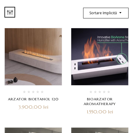
Sortare Implicită
ARZATOR BIOETANOL 120
BIOARZATOR
AROMATHERAPY
3.900,00
lei
1.550,00
lei