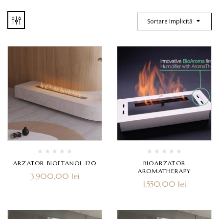
Sortare Implicită
ARZATOR BIOETANOL 120
BIOARZATOR
AROMATHERAPY
3.900,00
lei
1.550,00
lei