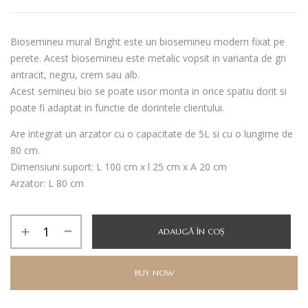
Biosemineu mural Bright este un biosemineu modern fixat pe
perete. Acest biosemineu este metalic vopsit in varianta de gri
antracit, negru, crem sau alb.
Acest semineu bio se poate usor monta in orice spatiu dorit si
poate fi adaptat in functie de dorintele clientului.
Are integrat un arzator cu o capacitate de 5L si cu o lungime de
80 cm.
Dimensiuni suport: L 100 cm x l 25 cm x A 20 cm
Arzator: L 80 cm
Cantitate
ADAUGĂ ÎN COȘ
BIOSEMINEU
BRIGHT
BUY NOW