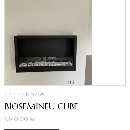
(0 review)
BIOSEMINEU CUBE
3.840,00
lei