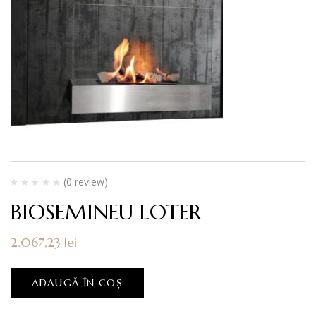
(0 review)
BIOSEMINEU LOTER
2.067,23
lei
ADAUGĂ ÎN COȘ