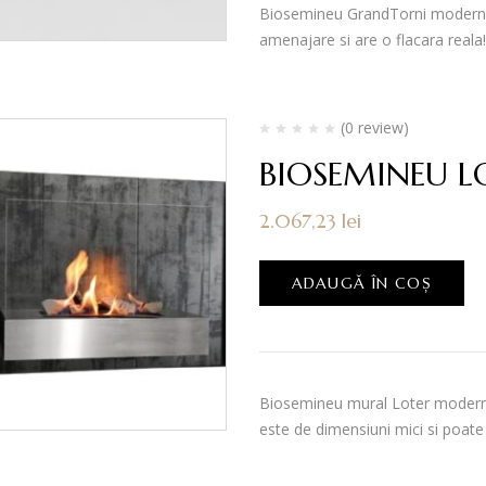
Biosemineu GrandTorni modern fi
amenajare si are o flacara reala!
(0 review)
BIOSEMINEU L
2.067,23
lei
ADAUGĂ ÎN COȘ
Biosemineu mural Loter modern v
este de dimensiuni mici si poate