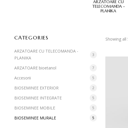
E MOBILE
BIOSEMINEE MURALE
ARZATOARE CU
TELECOMANDA -
PLANIKA
CATEGORIES
Showing all 
ARZATOARE CU TELECOMANDA -
3
PLANIKA
ARZATOARE bioetanol
7
Accesorii
5
BIOSEMINEE EXTERIOR
2
BIOSEMINEE INTEGRATE
5
BIOSEMINEE MOBILE
5
BIOSEMINEE MURALE
5