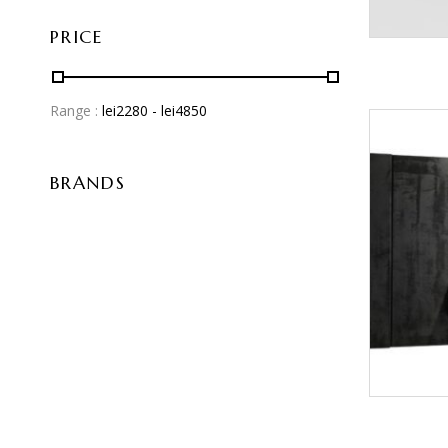
PRICE
Range :
lei
2280
- lei
4850
BRANDS