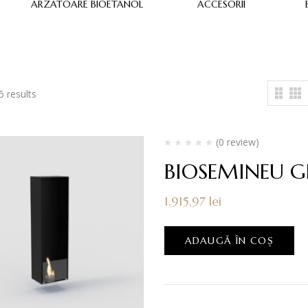
ARZATOARE BIOETANOL
ACCESORII
5 results
(0 review)
BIOSEMINEU 
1.915,97
lei
ADAUGĂ ÎN COȘ