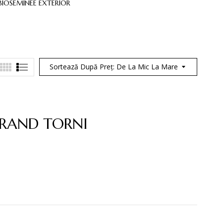
BIOSEMINEE EXTERIOR
BIOSEMINEE INTEGRATE
BIOSEMI
Sortează După Preț: De La Mic La Mare
GRAND TORNI