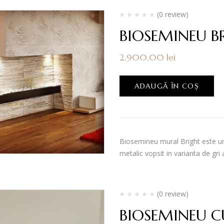
(0 review)
BIOSEMINEU B
2.900,00
lei
ADAUGĂ ÎN COȘ
Biosemineu mural Bright este u
metalic vopsit in varianta de gri
(0 review)
BIOSEMINEU C