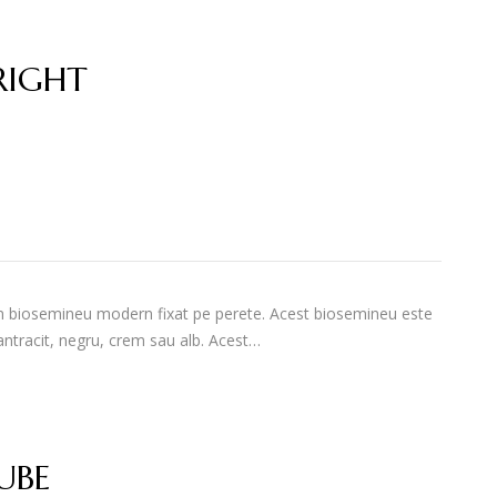
RIGHT
n biosemineu modern fixat pe perete. Acest biosemineu este
 antracit, negru, crem sau alb. Acest…
UBE