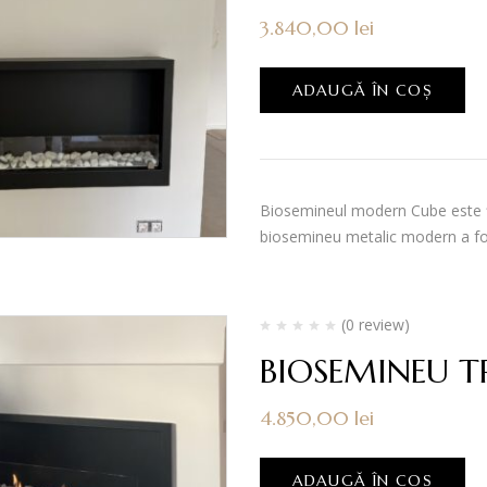
3.840,00
lei
ADAUGĂ ÎN COȘ
Biosemineul modern Cube este fi
biosemineu metalic modern a fos
(0 review)
BIOSEMINEU T
4.850,00
lei
ADAUGĂ ÎN COȘ